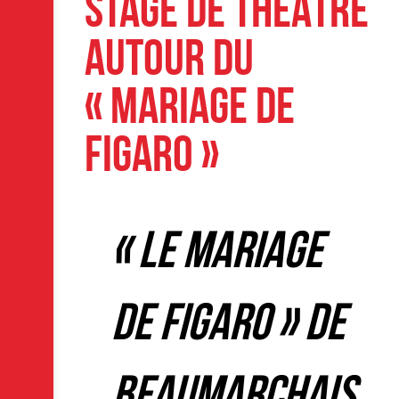
S
STAGE DE THÉÂTRE
AUTOUR DU
« MARIAGE DE
FIGARO »
« Le Mariage
de Figaro » de
Beaumarchais