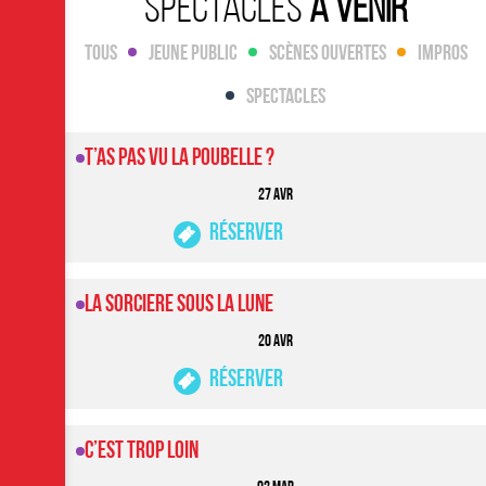
Spectacles
à venir
Tous
Jeune public
Scènes ouvertes
ImproS
Spectacles
T’AS PAS VU LA POUBELLE ?
27 AVR
Réserver
LA SORCIERE SOUS LA LUNE
20 AVR
Réserver
C’est trop loin