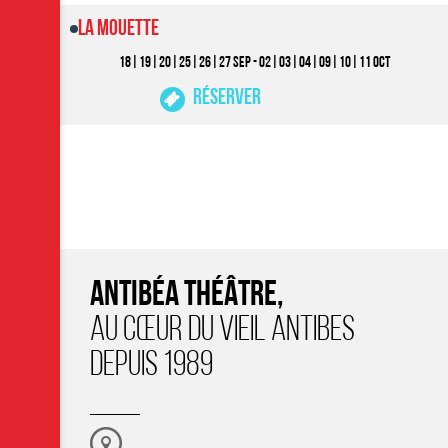
La Mouette
18|19|20|25|26|27 SEP - 02|03|04|09|10|11 OCT
Réserver
ANTIBÉA THÉÂTRE,
AU CŒUR DU VIEIL ANTIBES
DEPUIS 1989