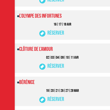
Réserver
L’OLYMPE DES INFORTUNES
16|17|18 AVR
Réserver
Clôture de l’Amour
02|03|04|09|10|11 AVR
Réserver
Bérénice
19|20|21|26|27|28 MAR
Réserver