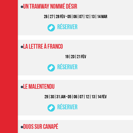
Un Tramway Nommé Désir
26|27|28 FéV - 05|06|07|12|13|14 MAR
Réserver
La Lettre à Franco
19|20|21 FéV
Réserver
Le Malentendu
29|30|31 JAN - 05|06|07|12|13|14 FéV
Réserver
Duos sur Canapé