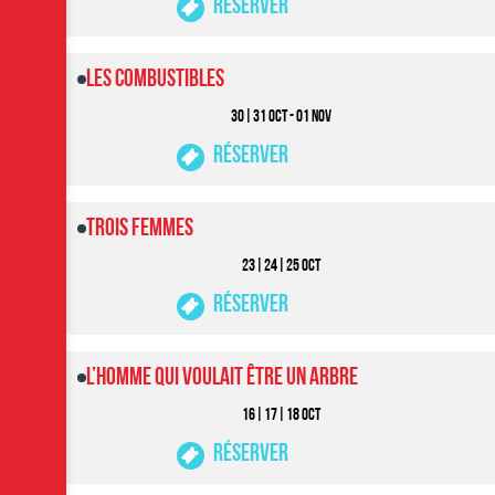
Réserver
Les Combustibles
30|31 OCT - 01 NOV
Réserver
Trois Femmes
23|24|25 OCT
Réserver
L’Homme Qui Voulait Être Un Arbre
16|17|18 OCT
Réserver