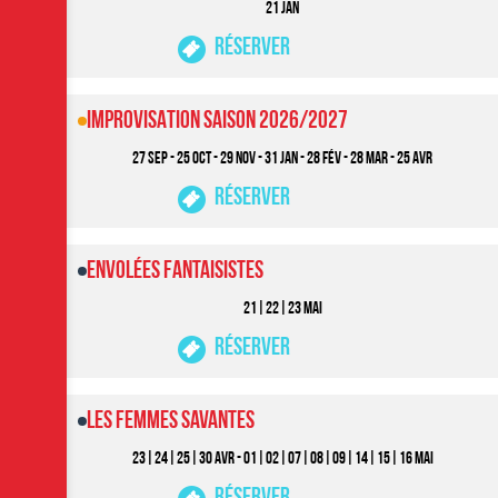
21 JAN
Réserver
IMPROVISATION SAISON 2026/2027
27 SEP - 25 OCT - 29 NOV - 31 JAN - 28 FéV - 28 MAR - 25 AVR
Réserver
ENVOLÉES FANTAISISTES
21|22|23 MAI
Réserver
Les Femmes Savantes
23|24|25|30 AVR - 01|02|07|08|09|14|15|16 MAI