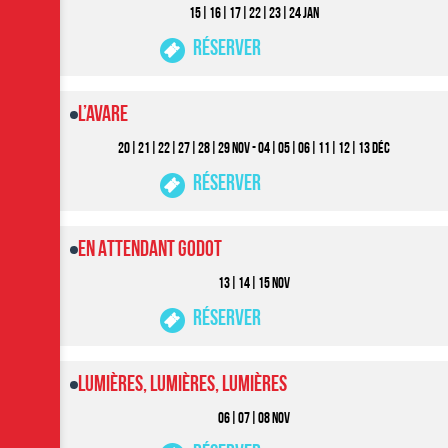
15|16|17|22|23|24 JAN
Réserver
L’Avare
20|21|22|27|28|29 NOV - 04|05|06|11|12|13 DéC
Réserver
En Attendant Godot
13|14|15 NOV
Réserver
Lumières, Lumières, Lumières
06|07|08 NOV