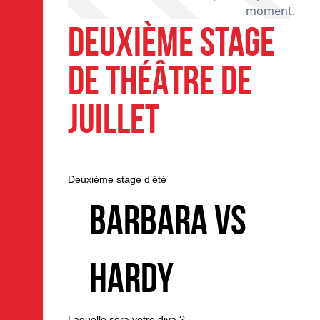
S
moment.
DEUXIÈME STAGE
DE THÉÂTRE DE
JUILLET
Deuxième stage d’été
Barbara Vs
Hardy
Laquelle sera votre diva ?