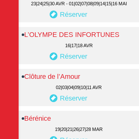
23|24|25|30 AVR - 01|02|07|08|09|14|15|16 MAI
Réserver
L’OLYMPE DES INFORTUNES
16|17|18 AVR
Réserver
Clôture de l’Amour
02|03|04|09|10|11 AVR
Réserver
Bérénice
19|20|21|26|27|28 MAR