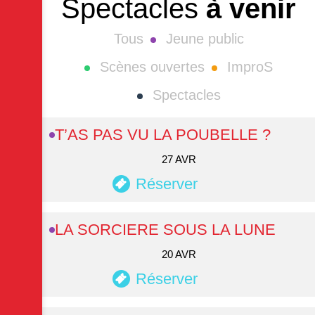
Spectacles
à venir
Tous
Jeune public
Scènes ouvertes
ImproS
Spectacles
T’AS PAS VU LA POUBELLE ?
27 AVR
Réserver
LA SORCIERE SOUS LA LUNE
20 AVR
Réserver