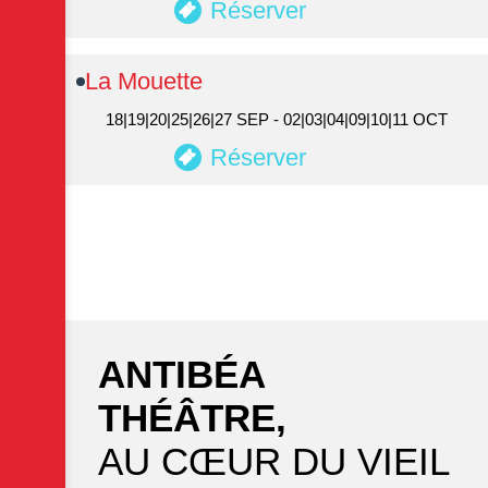
Réserver
La Mouette
18|19|20|25|26|27 SEP - 02|03|04|09|10|11 OCT
Réserver
ANTIBÉA
THÉÂTRE,
AU CŒUR DU VIEIL