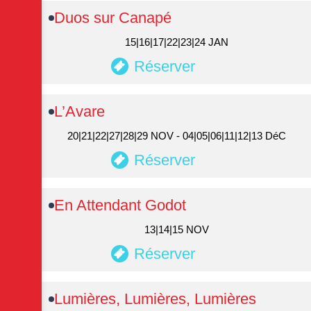
Duos sur Canapé
15|16|17|22|23|24 JAN
Réserver
L’Avare
20|21|22|27|28|29 NOV - 04|05|06|11|12|13 DéC
Réserver
En Attendant Godot
13|14|15 NOV
Réserver
Lumières, Lumières, Lumières