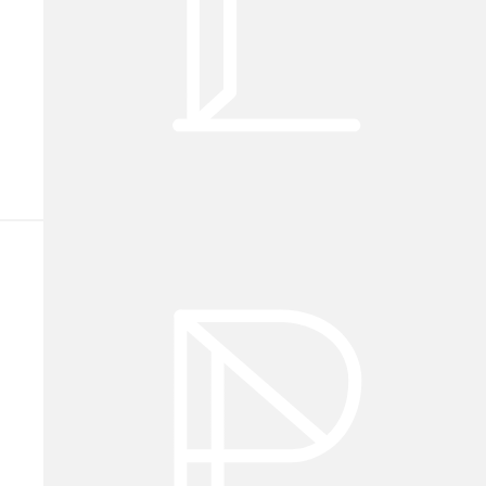
L
.
P