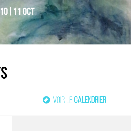
10|11 OCT
ts
Voir le
calendrier