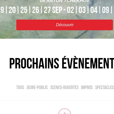
de
ANTON TCHEKHOV
9|20|25|26|27 SEP - 02|03|04|09|
Découvrir
Prochains évènemen
Tous
jeune-public
scenes-ouvertes
impros
spectacles