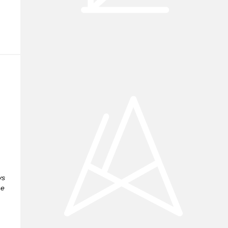
A
ys
ne