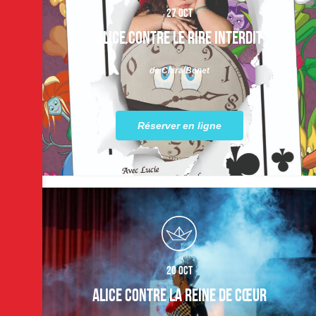
27 OCT
Alice contre le rire interdit
de Clara Bonet
Réserver en ligne
20 OCT
Alice contre la reine de cœur