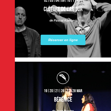
02|03|04|09|10|11 AVR
Clôture de l’Amour
de Pascal Rambert
Réserver en ligne
19|20|21|26|27|28 MAR
Bérénice