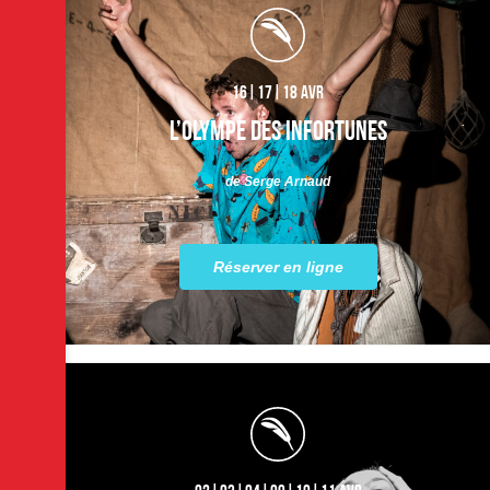
16|17|18 AVR
L’OLYMPE DES INFORTUNES
de Serge Arnaud
Réserver en ligne