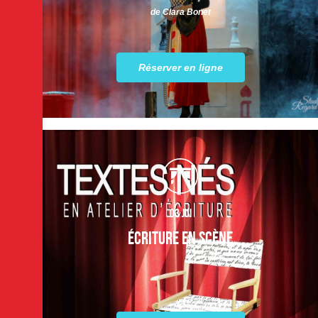
de Clara Bonet
Réserver en ligne
03 JUI
Écriture en scène