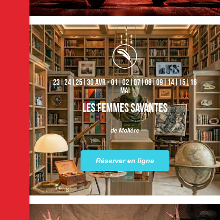
23|24|25|30 AVR - 01|02|07|08|09|14|15|16
MAI
Les Femmes Savantes
de Molière
Réserver en ligne