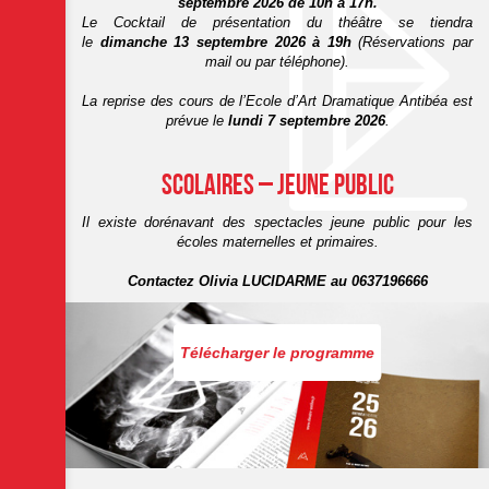
septembre 2026 de 10h à 17h.
Le Cocktail de présentation du théâtre se tiendra
le
dimanche 13 septembre 2026 à 19h
(Réservations par
mail ou par téléphone).
La reprise des cours de l’Ecole d’Art Dramatique Antibéa est
prévue le
lundi 7 septembre 2026
.
Scolaires – Jeune public
Il existe dorénavant des spectacles jeune public pour les
écoles maternelles et primaires.
Contactez Olivia LUCIDARME au
0637196666
Télécharger le programme