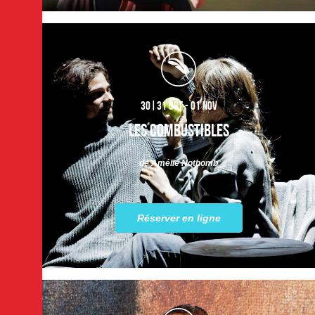
30|31 OCT - 01 NOV
Les Combustibles
de Amélie Nothomb
Réserver en ligne