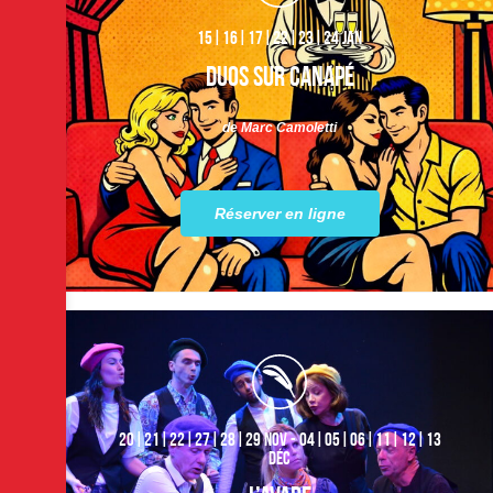
15|16|17|22|23|24 JAN
Duos sur Canapé
de Marc Camoletti
Réserver en ligne
20|21|22|27|28|29 NOV - 04|05|06|11|12|13
DéC