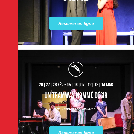
de Jean Racine
Réserver en ligne
26|27|28 FéV - 05|06|07|12|13|14 MAR
Un Tramway Nommé Désir
de Tennessee Williams
Réserver en ligne