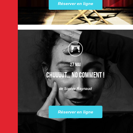
Réserver en ligne
27 MAI
Chuuuut… No Comment !
de Sophie Raynaud
Réserver en ligne