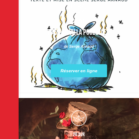
27 AVR
T’AS PAS VU LA POUBELLE ?
de Serge Arnaud
Réserver en ligne
20 AVR