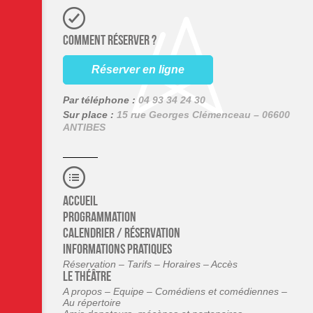
COMMENT RÉSERVER ?
Réserver en ligne
Par téléphone :
04 93 34 24 30
Sur place :
15 rue Georges Clémenceau – 06600
ANTIBES
Accueil
Programmation
Calendrier / Réservation
Informations pratiques
Réservation – Tarifs – Horaires – Accès
Le théâtre
A propos – Equipe – Comédiens et comédiennes –
Au répertoire